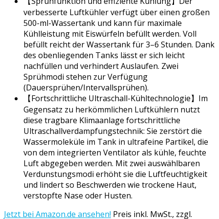
【Sprühfunktion und effiziente Kühlung】Der
verbesserte Luftkühler verfügt über einen großen
500-ml-Wassertank und kann für maximale
Kühlleistung mit Eiswürfeln befüllt werden. Voll
befüllt reicht der Wassertank für 3–6 Stunden. Dank
des obenliegenden Tanks lässt er sich leicht
nachfüllen und verhindert Auslaufen. Zwei
Sprühmodi stehen zur Verfügung
(Dauersprühen/Intervallsprühen).
【Fortschrittliche Ultraschall-Kühltechnologie】Im
Gegensatz zu herkömmlichen Luftkühlern nutzt
diese tragbare Klimaanlage fortschrittliche
Ultraschallverdampfungstechnik: Sie zerstört die
Wassermoleküle im Tank in ultrafeine Partikel, die
von dem integrierten Ventilator als kühle, feuchte
Luft abgegeben werden. Mit zwei auswählbaren
Verdunstungsmodi erhöht sie die Luftfeuchtigkeit
und lindert so Beschwerden wie trockene Haut,
verstopfte Nase oder Husten.
Jetzt bei Amazon.de ansehen!
Preis inkl. MwSt., zzgl.