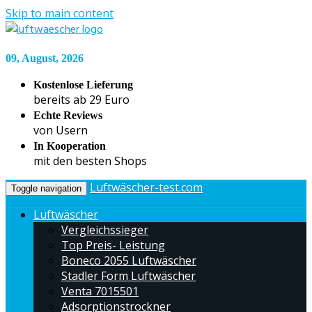
Skip to main content
09, August, 2026
Kostenlose Lieferung
bereits ab 29 Euro
Echte Reviews
von Usern
In Kooperation
mit den besten Shops
Luftwäscher-test.com
Toggle navigation
Luftwäscher
Vergleichssieger
Top Preis- Leistung
Boneco 2055 Luftwäscher
Stadler Form Luftwäscher
Venta 7015501
Adsorptionstrockner