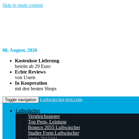
Skip to main content
08, August, 2026
Kostenlose Lieferung
bereits ab 29 Euro
Echte Reviews
von Usern
In Kooperation
mit den besten Shops
Luftwäscher-test.com
Toggle navigation
Luftwäscher
Vergleichssieger
Top Preis- Leistung
Boneco 2055 Luftwäscher
Stadler Form Luftwäscher
Venta 7015501