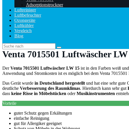
Adsorptionstrockner
Luftreiniger
Luftbefeuchter
Ozongeräte
Luftkühler
Vergleich
Blog
Venta 7015501 Luftwäscher LW
Der
Venta 7015501 Luftwäscher LW 15
ist in den Farben weiß und
Anwendung und Stromkosten ist es möglich bei dem Venta 701550
Das Gerät wurde
in Deutschland hergestellt
und hat eine sehr gute Q
deutliche
Verbesserung des Raumklimas
. Hierdurch kann sehr gut
dass
keine Risse in Möbelstücken
oder
Musikinstrumenten
entsteh
Vorteile
guter Schutz gegen Erkältungen
einfache Reinigung
gut für Allergiker geeignet
Schutz von Möbeln in der Wohnung