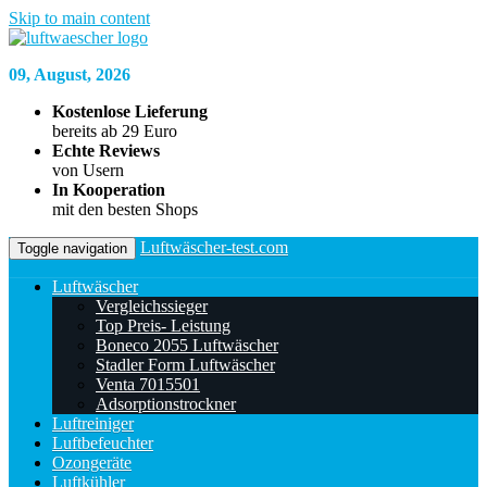
Skip to main content
09, August, 2026
Kostenlose Lieferung
bereits ab 29 Euro
Echte Reviews
von Usern
In Kooperation
mit den besten Shops
Luftwäscher-test.com
Toggle navigation
Luftwäscher
Vergleichssieger
Top Preis- Leistung
Boneco 2055 Luftwäscher
Stadler Form Luftwäscher
Venta 7015501
Adsorptionstrockner
Luftreiniger
Luftbefeuchter
Ozongeräte
Luftkühler