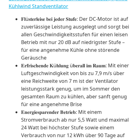
Kühlwind Standventilator
𝐅𝐥ü𝐬𝐭𝐞𝐫𝐥𝐞𝐢𝐬𝐞 𝐛𝐞𝐢 𝐣𝐞𝐝𝐞𝐫 𝐒𝐭𝐮𝐟𝐞: Der DC-Motor ist auf
zuverlässige Leistung ausgelegt und sorgt bei
allen Geschwindigkeitsstufen für einen leisen
Betrieb mit nur 20 dB auf niedrigster Stufe –
für eine angenehme Kühle ohne störende
Geräusche
𝐄𝐫𝐟𝐫𝐢𝐬𝐜𝐡𝐞𝐧𝐝𝐞 𝐊ü𝐡𝐥𝐮𝐧𝐠 ü𝐛𝐞𝐫𝐚𝐥𝐥 𝐢𝐦 𝐑𝐚𝐮𝐦: Mit einer
Luftgeschwindigkeit von bis zu 7,9 m/s über
eine Reichweite von 7 m ist der Ventilator
leistungsstark genug, um im Sommer den
gesamten Raum zu kühlen, aber sanft genug
für eine angenehme Brise
𝐄𝐧𝐞𝐫𝐠𝐢𝐞𝐬𝐩𝐚𝐫𝐞𝐧𝐝𝐞𝐫 𝐁𝐞𝐭𝐫𝐢𝐞𝐛: Mit einem
Stromverbrauch ab nur 5,5 Watt und maximal
24 Watt bei höchster Stufe sowie einem
Verbrauch von nur 12 kWh über 90 Tage auf