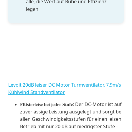
alle, die Wert auf Ruhe und Effizienz
legen
Levoit 20dB leiser DC Motor Turmventilator, 7,9m/s
Kühlwind Standventilator
𝐅𝐥ü𝐬𝐭𝐞𝐫𝐥𝐞𝐢𝐬𝐞 𝐛𝐞𝐢 𝐣𝐞𝐝𝐞𝐫 𝐒𝐭𝐮𝐟𝐞: Der DC-Motor ist auf
zuverlässige Leistung ausgelegt und sorgt bei
allen Geschwindigkeitsstufen für einen leisen
Betrieb mit nur 20 dB auf niedrigster Stufe –