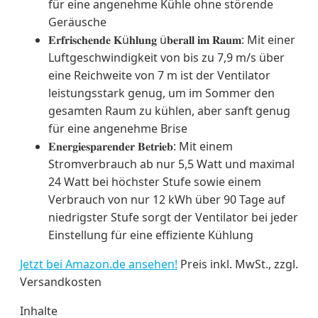
für eine angenehme Kühle ohne störende
Geräusche
𝐄𝐫𝐟𝐫𝐢𝐬𝐜𝐡𝐞𝐧𝐝𝐞 𝐊ü𝐡𝐥𝐮𝐧𝐠 ü𝐛𝐞𝐫𝐚𝐥𝐥 𝐢𝐦 𝐑𝐚𝐮𝐦: Mit einer
Luftgeschwindigkeit von bis zu 7,9 m/s über
eine Reichweite von 7 m ist der Ventilator
leistungsstark genug, um im Sommer den
gesamten Raum zu kühlen, aber sanft genug
für eine angenehme Brise
𝐄𝐧𝐞𝐫𝐠𝐢𝐞𝐬𝐩𝐚𝐫𝐞𝐧𝐝𝐞𝐫 𝐁𝐞𝐭𝐫𝐢𝐞𝐛: Mit einem
Stromverbrauch ab nur 5,5 Watt und maximal
24 Watt bei höchster Stufe sowie einem
Verbrauch von nur 12 kWh über 90 Tage auf
niedrigster Stufe sorgt der Ventilator bei jeder
Einstellung für eine effiziente Kühlung
Jetzt bei Amazon.de ansehen!
Preis inkl. MwSt., zzgl.
Versandkosten
Inhalte