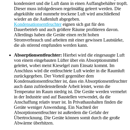
kondensiert und die Luft dann in einen Auffangbehälter tropft.
Dieser muss infolgedessen regelmäßig geleert werden. Die
abgekühlte und nunmehr trockene Luft wird anschließend
wieder an die Außenluft abgegeben.
Kondensationsentfeuchter
eignen sich gut für den
Dauerbetrieb und auch größere Räume profitieren davon.
Allerdings haben die Geräte einen recht hohen
Stromverbrauch und arbeiten mit einer gewissen Lautstärke,
die als störend empfunden werden kann.
Absorptionsentfeuchter:
Hierbei wird die eingesaugte Luft
von einem eingebauten Lüfter über ein Absorptionsmittel
geleitet, wobei meist Kieselgel zum Einsatz kommt. Im
Anschluss wird die entfeuchtete Luft wieder in die Raumluft
zurückgegeben. Der Vorteil gegenüber dem
Kondensationsentfeuchter ist, dass ein Absorptionsentfeuchter
auch dann zufriedenstellende Arbeit leistet, wenn die
Temperatur im Raum niedrig ist. Die Geräte werden vermehrt
in der Industrie und auf Baustellen verwendet, da die
Anschaffung relativ teuer ist. In Privathaushalten finden die
Geräte weniger Anwendung. Ein Nachteil der
Absorptionsentfeuchter ist außerdem die Gefahr der
Übertrocknung. Die Geräte können somit durch die große
Abwärme überhitzen.