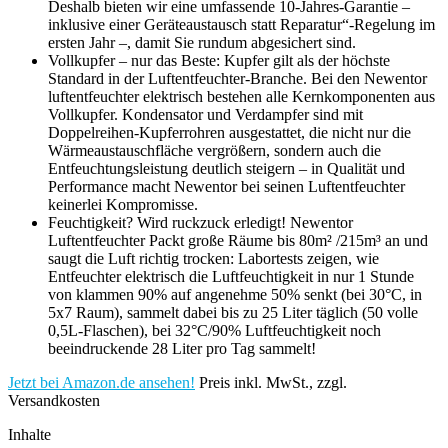
Deshalb bieten wir eine umfassende 10-Jahres-Garantie –
inklusive einer Geräteaustausch statt Reparatur“-Regelung im
ersten Jahr –, damit Sie rundum abgesichert sind.
Vollkupfer – nur das Beste: Kupfer gilt als der höchste
Standard in der Luftentfeuchter-Branche. Bei den Newentor
luftentfeuchter elektrisch bestehen alle Kernkomponenten aus
Vollkupfer. Kondensator und Verdampfer sind mit
Doppelreihen-Kupferrohren ausgestattet, die nicht nur die
Wärmeaustauschfläche vergrößern, sondern auch die
Entfeuchtungsleistung deutlich steigern – in Qualität und
Performance macht Newentor bei seinen Luftentfeuchter
keinerlei Kompromisse.
Feuchtigkeit? Wird ruckzuck erledigt! Newentor
Luftentfeuchter Packt große Räume bis 80m² /215m³ an und
saugt die Luft richtig trocken: Labortests zeigen, wie
Entfeuchter elektrisch die Luftfeuchtigkeit in nur 1 Stunde
von klammen 90% auf angenehme 50% senkt (bei 30°C, in
5x7 Raum), sammelt dabei bis zu 25 Liter täglich (50 volle
0,5L-Flaschen), bei 32°C/90% Luftfeuchtigkeit noch
beeindruckende 28 Liter pro Tag sammelt!
Jetzt bei Amazon.de ansehen!
Preis inkl. MwSt., zzgl.
Versandkosten
Inhalte