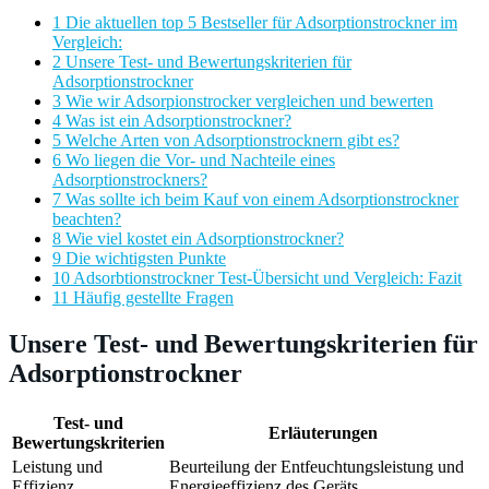
1 Die aktuellen top 5 Bestseller für Adsorptionstrockner im
Vergleich:
2 Unsere Test- und Bewertungskriterien für
Adsorptionstrockner
3 Wie wir Adsorpionstrocker vergleichen und bewerten
4 Was ist ein Adsorptionstrockner?
5 Welche Arten von Adsorptionstrocknern gibt es?
6 Wo liegen die Vor- und Nachteile eines
Adsorptionstrockners?
7 Was sollte ich beim Kauf von einem Adsorptionstrockner
beachten?
8 Wie viel kostet ein Adsorptionstrockner?
9 Die wichtigsten Punkte
10 Adsorbtionstrockner Test-Übersicht und Vergleich: Fazit
11 Häufig gestellte Fragen
Unsere Test- und Bewertungskriterien für
Adsorptionstrockner
Test- und
Erläuterungen
Bewertungskriterien
Leistung und
Beurteilung der Entfeuchtungsleistung und
Effizienz
Energieeffizienz des Geräts.