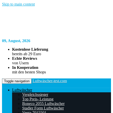
Skip to main content
09, August, 2026
Kostenlose Lieferung
bereits ab 29 Euro
Echte Reviews
von Usern
In Kooperation
mit den besten Shops
Luftwäscher-test.com
Toggle navigation
Luftwäscher
Vergleichssieger
Top Preis- Leistung
Boneco 2055 Luftwäscher
Stadler Form Luftwäscher
Venta 7015501