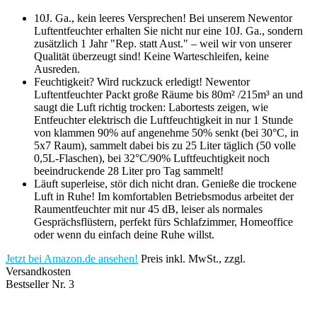
10J. Ga., kein leeres Versprechen! Bei unserem Newentor
Luftentfeuchter erhalten Sie nicht nur eine 10J. Ga., sondern
zusätzlich 1 Jahr "Rep. statt Aust." – weil wir von unserer
Qualität überzeugt sind! Keine Warteschleifen, keine
Ausreden.
Feuchtigkeit? Wird ruckzuck erledigt! Newentor
Luftentfeuchter Packt große Räume bis 80m² /215m³ an und
saugt die Luft richtig trocken: Labortests zeigen, wie
Entfeuchter elektrisch die Luftfeuchtigkeit in nur 1 Stunde
von klammen 90% auf angenehme 50% senkt (bei 30°C, in
5x7 Raum), sammelt dabei bis zu 25 Liter täglich (50 volle
0,5L-Flaschen), bei 32°C/90% Luftfeuchtigkeit noch
beeindruckende 28 Liter pro Tag sammelt!
Läuft superleise, stör dich nicht dran. Genieße die trockene
Luft in Ruhe! Im komfortablen Betriebsmodus arbeitet der
Raumentfeuchter mit nur 45 dB, leiser als normales
Gesprächsflüstern, perfekt fürs Schlafzimmer, Homeoffice
oder wenn du einfach deine Ruhe willst.
Jetzt bei Amazon.de ansehen!
Preis inkl. MwSt., zzgl.
Versandkosten
Bestseller Nr. 3