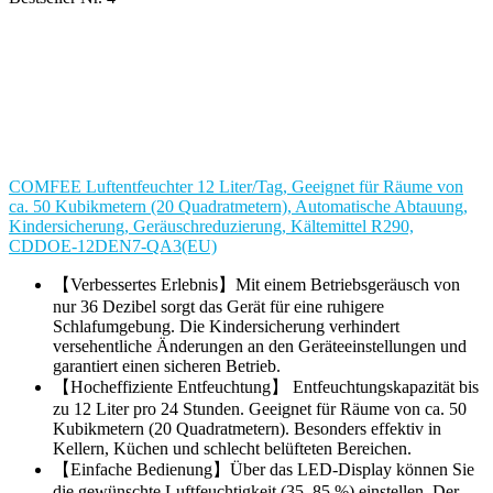
COMFEE Luftentfeuchter 12 Liter/Tag, Geeignet für Räume von
ca. 50 Kubikmetern (20 Quadratmetern), Automatische Abtauung,
Kindersicherung, Geräuschreduzierung, Kältemittel R290,
CDDOE-12DEN7-QA3(EU)
【Verbessertes Erlebnis】Mit einem Betriebsgeräusch von
nur 36 Dezibel sorgt das Gerät für eine ruhigere
Schlafumgebung. Die Kindersicherung verhindert
versehentliche Änderungen an den Geräteeinstellungen und
garantiert einen sicheren Betrieb.
【Hocheffiziente Entfeuchtung】 Entfeuchtungskapazität bis
zu 12 Liter pro 24 Stunden. Geeignet für Räume von ca. 50
Kubikmetern (20 Quadratmetern). Besonders effektiv in
Kellern, Küchen und schlecht belüfteten Bereichen.
【Einfache Bedienung】Über das LED-Display können Sie
die gewünschte Luftfeuchtigkeit (35–85 %) einstellen. Der