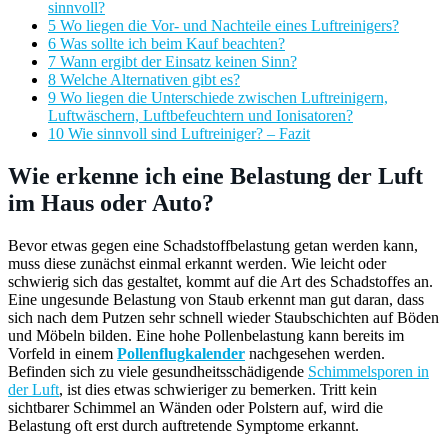
sinnvoll?
5 Wo liegen die Vor- und Nachteile eines Luftreinigers?
6 Was sollte ich beim Kauf beachten?
7 Wann ergibt der Einsatz keinen Sinn?
8 Welche Alternativen gibt es?
9 Wo liegen die Unterschiede zwischen Luftreinigern,
Luftwäschern, Luftbefeuchtern und Ionisatoren?
10 Wie sinnvoll sind Luftreiniger? – Fazit
Wie erkenne ich eine Belastung der Luft
im Haus oder Auto?
Bevor etwas gegen eine Schadstoffbelastung getan werden kann,
muss diese zunächst einmal erkannt werden. Wie leicht oder
schwierig sich das gestaltet, kommt auf die Art des Schadstoffes an.
Eine ungesunde Belastung von Staub erkennt man gut daran, dass
sich nach dem Putzen sehr schnell wieder Staubschichten auf Böden
und Möbeln bilden. Eine hohe Pollenbelastung kann bereits im
Vorfeld in einem
Pollenflugkalender
nachgesehen werden.
Befinden sich zu viele gesundheitsschädigende
Schimmelsporen in
der Luft
, ist dies etwas schwieriger zu bemerken. Tritt kein
sichtbarer Schimmel an Wänden oder Polstern auf, wird die
Belastung oft erst durch auftretende Symptome erkannt.