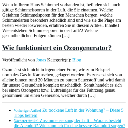
Wenn in Ihrem Haus Schimmel vorhanden ist, befinden sich auch
giftige Schimmelsporen in der Luft, die Sie einatmen. Welche
Gefahren Schimmelsporen für den Menschen bergen, welche
Schimmelarten besonders schädlich sind und wie sie die Plage am
besten wieder loswerden, erfahren Sie in diesem Artikel. Inhalte1
Wie entstehen Schimmelsporen in der Luft?2 Welche
gesundheitlichen Folgen können […]
Wie funktioniert ein Ozongenerator?
Veröffentlicht von
Jonas
Kategorie(n):
Blog
Ozon lässt sich nicht in irgendeiner Form, wie zum Beispiel
normales Gas in Kartuschen, gelagert werden. Es zersetzt sich von
alleine binnen rund 20 Minuten zu purem Sauerstoff und wird damit
für unsere Gesundheit komplett unschädlich. Somit handelt es sich
bei einem Ozongerät bzw. Luftreiniger für das Fahrzeug genau
genommen um einen Generator, welcher durch […]
Zu trockene Luft in der Wohnung? – Diese 5
Vorheriger Artikel
Tipps helfen!
Zusammensetzung der Luft – Woraus besteht
Nächster Artikel
die Atemluft? Wie kann ich für eine bessere Raumluft sorgen?