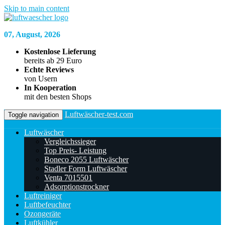
Skip to main content
07, August, 2026
Kostenlose Lieferung
bereits ab 29 Euro
Echte Reviews
von Usern
In Kooperation
mit den besten Shops
Luftwäscher-test.com
Toggle navigation
Luftwäscher
Vergleichssieger
Top Preis- Leistung
Boneco 2055 Luftwäscher
Stadler Form Luftwäscher
Venta 7015501
Adsorptionstrockner
Luftreiniger
Luftbefeuchter
Ozongeräte
Luftkühler